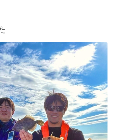
た
TOPページ
出船までの流れ
最新釣果
船の紹介
乗船料金