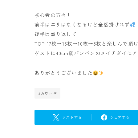
初心者の方々！
前半はエサはなくなるけど全然掛けれず
後半は盛り返して
TOP 17枚→15枚→10枚→8枚と楽しんで頂
ゲストに40cm弱パンパンのメイチダイに
ありがとうございました
#カワハギ
ポストする
シェアする