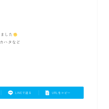
けました
アカハタなど
LINEで送る
URLをコピー