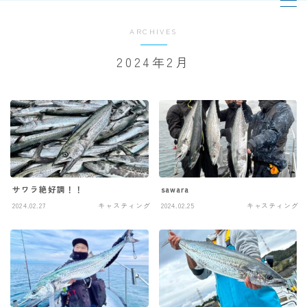
ARCHIVES
MENU
2024年2月
TOPページ
出船までの流れ
最新釣果
サワラ絶好調！！
sawara
2024.02.27
キャスティング
2024.02.25
キャスティング
船の紹介
乗船料金
予約状況