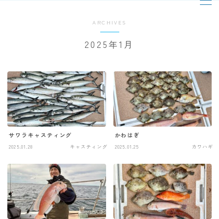
ARCHIVES
MENU
2025年1月
TOPページ
出船までの流れ
最新釣果
サワラキャスティング
かわはぎ
2025.01.28
キャスティング
2025.01.25
カワハギ
船の紹介
乗船料金
予約状況