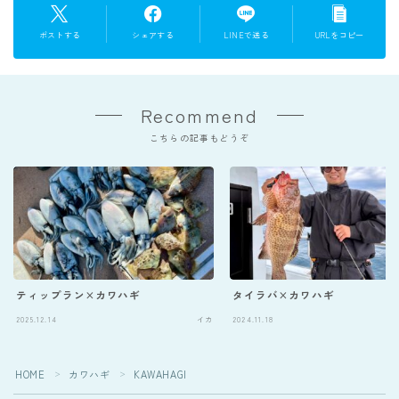
ポストする
シェアする
LINEで送る
URLをコピー
Recommend
こちらの記事もどうぞ
ティップラン×カワハギ
タイラバ×カワハギ
Follow Me
2025.12.14
イカ
2024.11.18
HOME
カワハギ
KAWAHAGI
＞
＞