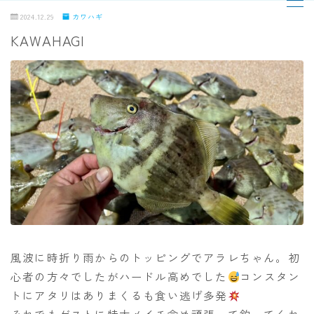
2024.12.29
カワハギ
KAWAHAGI
MENU
TOPページ
出船までの流れ
最新釣果
船の紹介
乗船料金
風波に時折り雨からのトッピングでアラレちゃん。初
心者の方々でしたがハードル高めでした
コンスタン
予約状況
トにアタリはありまくるも食い逃げ多発