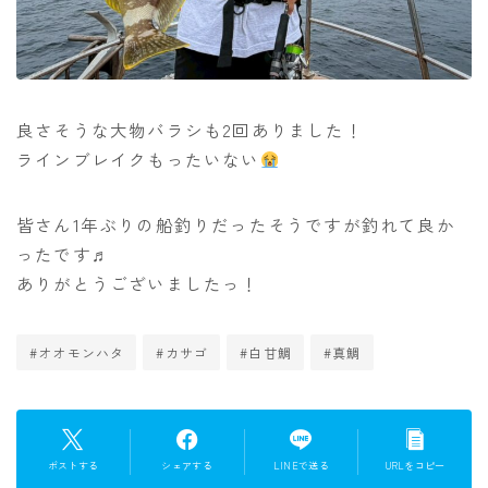
良さそうな大物バラシも2回ありました！
ラインブレイクもったいない
皆さん1年ぶりの船釣りだったそうですが釣れて良か
ったです♬
ありがとうございましたっ！
#オオモンハタ
#カサゴ
#白甘鯛
#真鯛
ポストする
シェアする
LINEで送る
URLをコピー