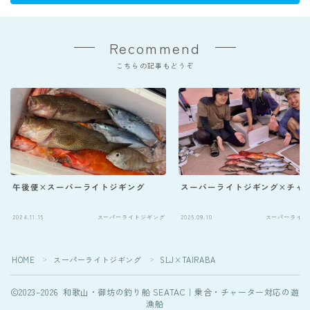
Recommend
こちらの記事もどうぞ
午後便×スーパーライトジギング
スーパーライトジギング×チャ
Follow Me
2024.11.15
スーパーライトジギング
2025.09.10
スーパーライト
HOME
スーパーライトジギング
SLJ×TAIRABA
＞
＞
2023–2026 和歌山・御坊の釣り船 SEATAC｜乗合・チャーター対応の遊
漁船