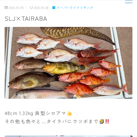
2026.05.05
2026.05.08
スーパーライトジギング
SLJ×TAIRABA
MENU
TOPページ
出船までの流れ
最新釣果
船の紹介
乗船料金
48cm 1.32kg 良型シロアマ
その他も色々と…タイラバにウツボまで
予約状況