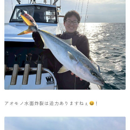
アオモノ水面炸裂は迫力ありますねぇ
！