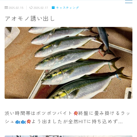
2026.02.15
2026.02.17
キャスティング
アオモノ誘い出し
MENU
TOPページ
出船までの流れ
最新釣果
船の紹介
乗船料金
渋い時間帯はポツポツバイト
終盤に畳み掛けるラッ
シュ
よう出ましたが全然HITに持ち込めず…
予約状況