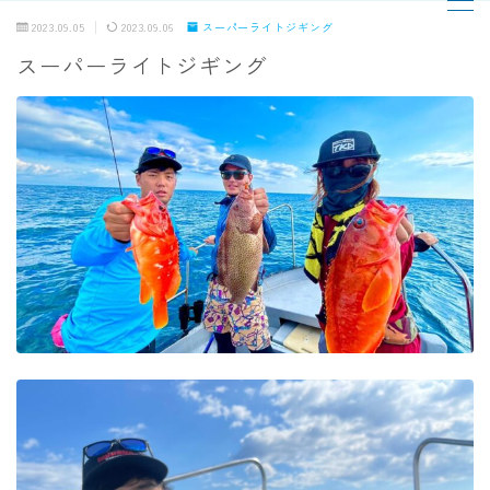
2023.09.05
2023.09.06
スーパーライトジギング
スーパーライトジギング
MENU
TOPページ
出船までの流れ
最新釣果
船の紹介
乗船料金
予約状況