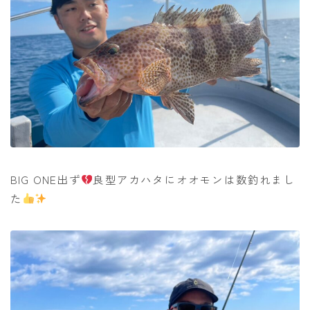
BIG ONE出ず
良型アカハタにオオモンは数釣れまし
た