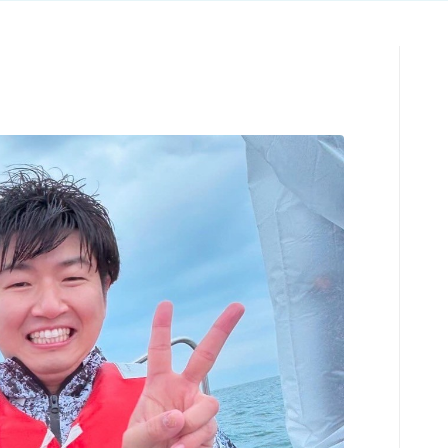
TOPページ
出船までの流れ
最新釣果
船の紹介
乗船料金