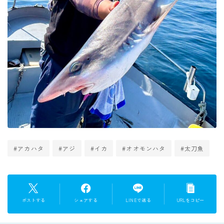
#アカハタ
#アジ
#イカ
#オオモンハタ
#太刀魚
ポストする
シェアする
LINEで送る
URLをコピー