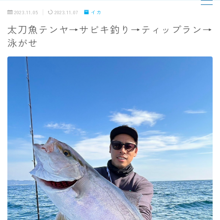
2023.11.05
2023.11.07
イカ
太刀魚テンヤ→サビキ釣り→ティップラン→
MENU
泳がせ
TOPページ
出船までの流れ
最新釣果
船の紹介
乗船料金
予約状況