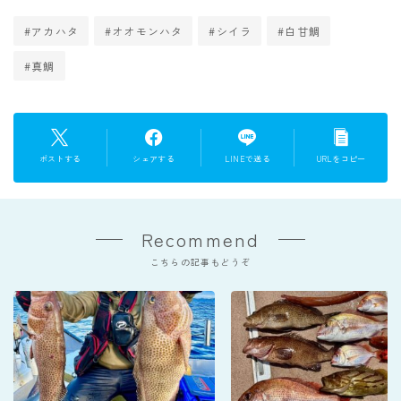
#アカハタ
#オオモンハタ
#シイラ
#白甘鯛
#真鯛
ポストする
シェアする
LINEで送る
URLをコピー
Recommend
こちらの記事もどうぞ