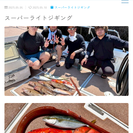
2025.09.06
2025.09.10
スーパーライトジギング
スーパーライトジギング
MENU
TOPページ
出船までの流れ
最新釣果
船の紹介
乗船料金
予約状況