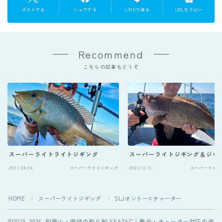
ポストする
シェアする
LINEで送る
URLをコピー
Recommend
こちらの記事もどうぞ
スーパーライトライトジギング
スーパーライトジギング＆ジギ
Follow Me
2023.09.04
スーパーライトジギング
2023.10.15
スーパーライト
HOME
スーパーライトジギング
SLJオンリー×チャーター
＞
＞
2023–2026 和歌山・御坊の釣り船 SEATAC｜乗合・チャーター対応の遊