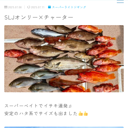
2025.07.08
2025.07.11
スーパーライトジギング
SLJオンリー×チャーター
MENU
TOPページ
出船までの流れ
最新釣果
船の紹介
乗船料金
スーパーベイトでイサキ連発♫
安定のハタ系でサイズも出ました
予約状況