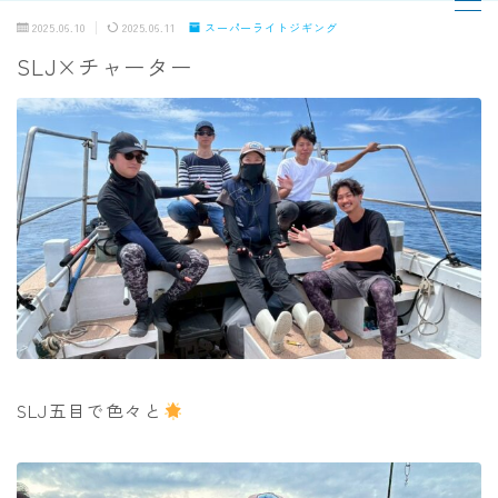
2025.06.10
2025.06.11
スーパーライトジギング
SLJ×チャーター
MENU
TOPページ
出船までの流れ
最新釣果
船の紹介
乗船料金
SLJ五目で色々と
予約状況