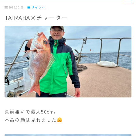
2025.05.09
タイラバ
TAIRABA×チャーター
MENU
TOPページ
出船までの流れ
最新釣果
船の紹介
乗船料金
真鯛狙いで最大50cm。
本命の顔は見れました
予約状況