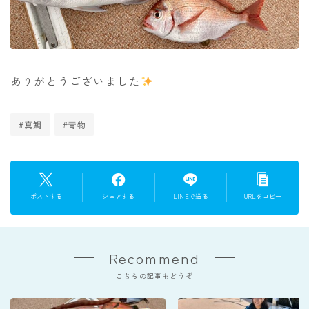
ありがとうございました
#真鯛
#青物
ポストする
シェアする
LINEで送る
URLをコピー
Recommend
こちらの記事もどうぞ