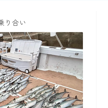
乗り合い
TOPページ
出船までの流れ
最新釣果
船の紹介
乗船料金