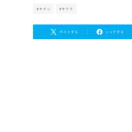
#サゴシ
#サワラ
ポストする
シェアする