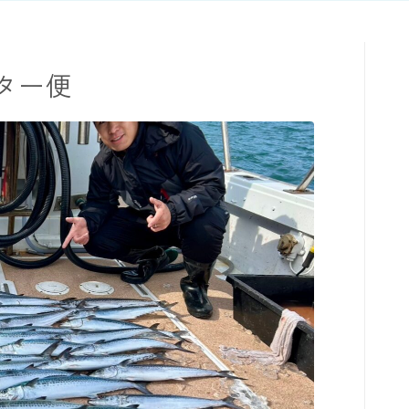
ター便
TOPページ
出船までの流れ
最新釣果
船の紹介
乗船料金