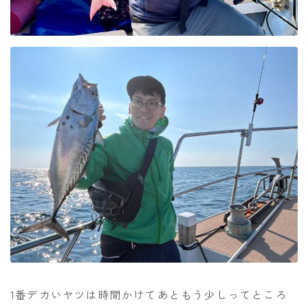
1番デカいヤツは時間かけてあともう少しってところ