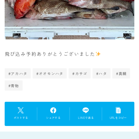
飛び込み予約ありがとうございました
#アカハタ
#オオモンハタ
#カサゴ
#ハタ
#真鯛
#青物
ポストする
シェアする
LINEで送る
URLをコピー