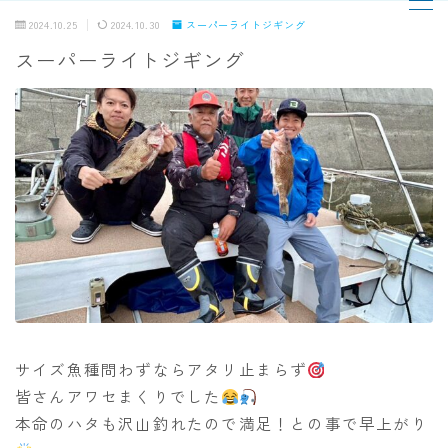
2024.10.25
2024.10.30
スーパーライトジギング
スーパーライトジギング
MENU
TOPページ
出船までの流れ
最新釣果
船の紹介
乗船料金
サイズ魚種問わずならアタリ止まらず
皆さんアワセまくりでした
予約状況
本命のハタも沢山釣れたので満足！との事で早上がり