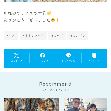
初挑戦でナイスです
ありがとうございました
#イカ
#オオモンハタ
#カサゴ
#カンパチ
ポストする
シェアする
LINEで送る
URLをコピー
Recommend
こちらの記事もどうぞ