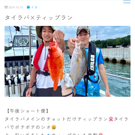
2024.10.01
イカ
タイラバ×ティップラン
MENU
TOPページ
出船までの流れ
最新釣果
船の紹介
乗船料金
【午後ショート便】
タイラバメインのチョットだけティップラン
タイラ
予約状況
バでポテポテのシオ